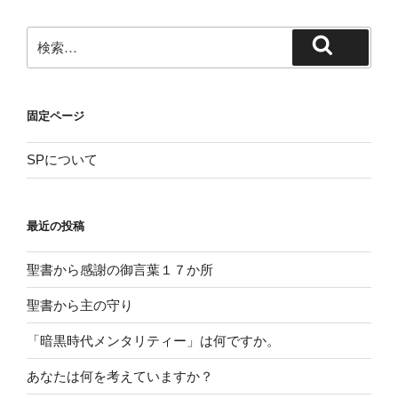
ョ
ン
検
検
索:
索
固定ページ
SPについて
最近の投稿
聖書から感謝の御言葉１７か所
聖書から主の守り
「暗黒時代メンタリティー」は何ですか。
あなたは何を考えていますか？