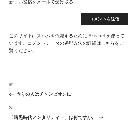
新しい投稿をメールで受け取る
このサイトはスパムを低減するために Akismet を使って
います。
コメントデータの処理方法の詳細はこちらをご
覧ください
。
投
前
前
稿
の
周りの人はチャンピオンに
ナ
投
ビ
稿
次
次
ゲ
の
「暗黒時代メンタリティー」は何ですか。
投
ー
稿
シ