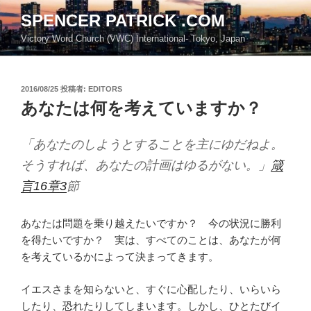
コ
SPENCER PATRICK .COM
ン
Victory Word Church (VWC) International- Tokyo, Japan
テ
ン
ツ
投
2016/08/25
投稿者:
EDITORS
へ
稿
あなたは何を考えていますか？
ス
日:
キ
ッ
「あなたのしようとすることを主にゆだねよ。
プ
そうすれば、あなたの計画はゆるがない。」
箴
言16章3
節
あなたは問題を乗り越えたいですか？ 今の状況に勝利
を得たいですか？ 実は、すべてのことは、あなたが何
を考えているかによって決まってきます。
イエスさまを知らないと、すぐに心配したり、いらいら
したり、恐れたりしてしまいます。しかし、ひとたびイ